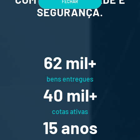
FECHAR
SEGURANÇA.
98
mil+
bens entregues
63
mil+
cotas ativas
24
anos