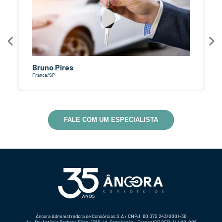
Bruno Pires
Franca/SP
FALE COM UM ESPECIALISTA
Âncora Administradora de Consórcios S.A / CNPJ: 60.375.243/0001-36
Av . Dr. Antônio Barbosa Filho, 1260 Jd. Consolação - Franca/SP CEP: 14400-005