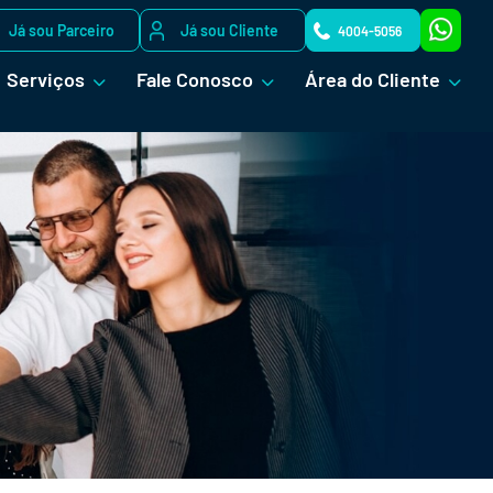
Já sou Parceiro
Já sou Cliente
4004-5056
Serviços
Fale Conosco
Área do Cliente