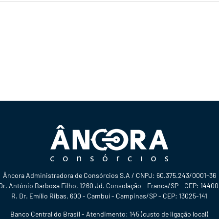
Âncora Administradora de Consórcios S.A / CNPJ: 60.375.243/0001-36
 Dr. Antônio Barbosa Filho, 1260 Jd. Consolação - Franca/SP - CEP: 1440
R. Dr. Emílio Ribas, 600 - Cambuí - Campinas/SP - CEP: 13025-141
Banco Central do Brasil - Atendimento: 145 (custo de ligação local)