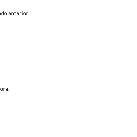
ado anterior
.
cora
.