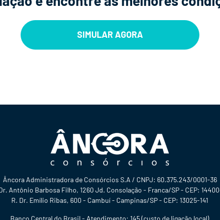
ação e encontre as melhores condi
SIMULAR AGORA
Âncora Administradora de Consórcios S.A / CNPJ: 60.375.243/0001-36
 Dr. Antônio Barbosa Filho, 1260 Jd. Consolação - Franca/SP - CEP: 1440
R. Dr. Emílio Ribas, 600 - Cambuí - Campinas/SP - CEP: 13025-141
Banco Central do Brasil - Atendimento: 145 (custo de ligação local)