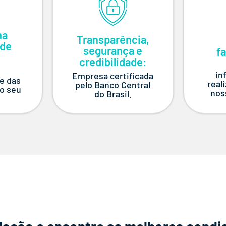
na
Transparência,
 de
segurança e
fa
:
credibilidade:
e
in
Empresa certificada
e das
real
pelo Banco Central
o seu
nos
do Brasil.