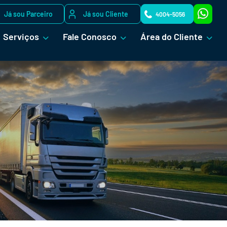
Já sou Parceiro
Já sou Cliente
4004-5056
Serviços
Fale Conosco
Área do Cliente