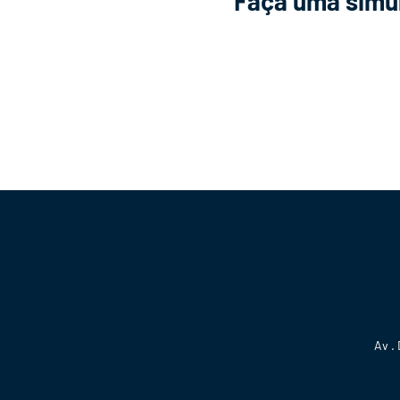
Faça uma simul
Av .